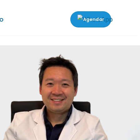
o
Agendar